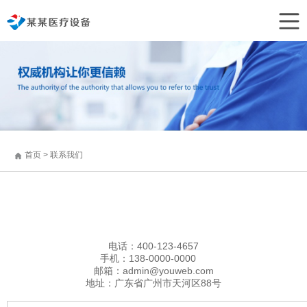
首页
>
联系我们
电话：400-123-4657
手机：138-0000-0000
邮箱：admin@youweb.com
地址：广东省广州市天河区88号